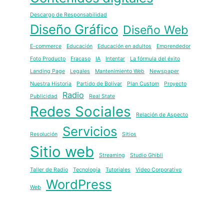
Descargo de Responsabilidad
Diseño Gráfico
Diseño Web
E-commerce
Educación
Educación en adultos
Emprendedor
Foto Producto
Fracaso
IA
Intentar
La fórmula del éxito
Landing Page
Legales
Mantenimiento Web
Newspaper
Nuestra Historia
Partido de Bolívar
Plan Custom
Proyecto
Radio
Publicidad
Real State
Redes Sociales
Relación de Aspecto
Servicios
Resolución
Sitios
Sitio web
Streaming
Studio Ghibli
Taller de Radio
Tecnología
Tutoriales
Video Corporativo
WordPress
Web